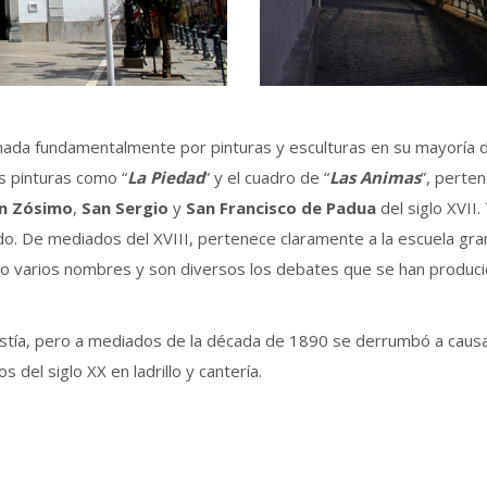
rmada fundamentalmente por pinturas y esculturas en su mayoría de
s pinturas como “
La Piedad
” y el cuadro de “
Las Animas
”, perte
n Zósimo
,
San Sergio
y
San Francisco de Padua
del siglo XVII
do. De mediados del XVIII, pertenece claramente a la escuela gran
o varios nombres y son diversos los debates que se han producid
istía, pero a mediados de la década de 1890 se derrumbó a causa
 del siglo XX en ladrillo y cantería.