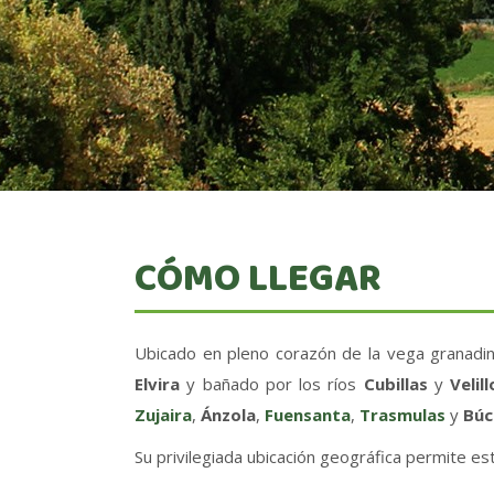
CÓMO LLEGAR
Ubicado en pleno corazón de la vega granadin
Elvira
y bañado por los ríos
Cubillas
y
Velil
Zujaira
,
Ánzola
,
Fuensanta
,
Trasmulas
y
Búc
Su privilegiada ubicación geográfica permite es